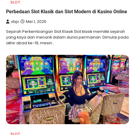
SLOT
Perbedaan Slot Klasik dan Slot Modern di Kasino Online
vtxjv
Mei 1, 2025
Sejarah Perkembangan Slot Klasik Slot klasik memiliki sejarah
yang kaya dan menarik dalam dunia permainan. Dimulai pada
akhir abad ke-19, mesin…
SLOT