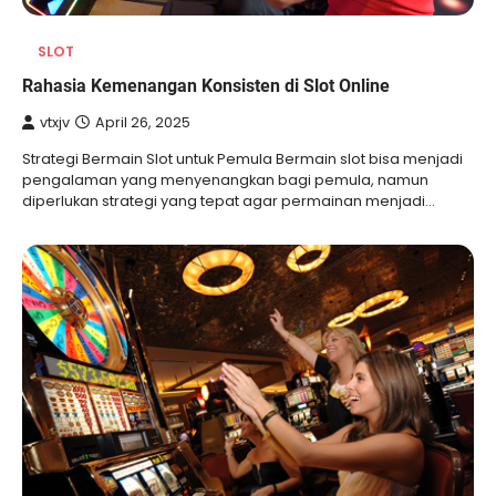
SLOT
Rahasia Kemenangan Konsisten di Slot Online
vtxjv
April 26, 2025
Strategi Bermain Slot untuk Pemula Bermain slot bisa menjadi
pengalaman yang menyenangkan bagi pemula, namun
diperlukan strategi yang tepat agar permainan menjadi…