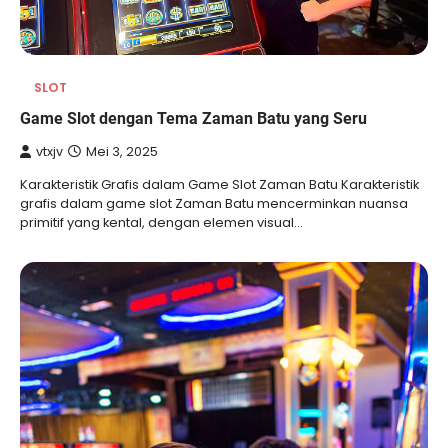
SLOT
Game Slot dengan Tema Zaman Batu yang Seru
vtxjv
Mei 3, 2025
Karakteristik Grafis dalam Game Slot Zaman Batu Karakteristik
grafis dalam game slot Zaman Batu mencerminkan nuansa
primitif yang kental, dengan elemen visual…