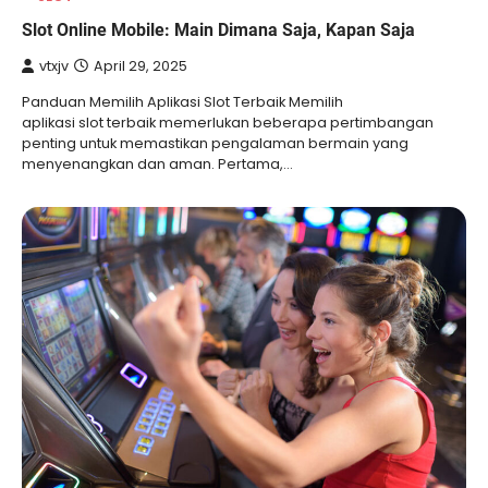
Slot Online Mobile: Main Dimana Saja, Kapan Saja
vtxjv
April 29, 2025
Panduan Memilih Aplikasi Slot Terbaik Memilih
aplikasi slot terbaik memerlukan beberapa pertimbangan
penting untuk memastikan pengalaman bermain yang
menyenangkan dan aman. Pertama,…