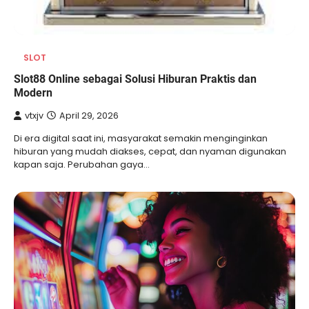
SLOT
Slot88 Online sebagai Solusi Hiburan Praktis dan
Modern
vtxjv
April 29, 2026
Di era digital saat ini, masyarakat semakin menginginkan
hiburan yang mudah diakses, cepat, dan nyaman digunakan
kapan saja. Perubahan gaya…