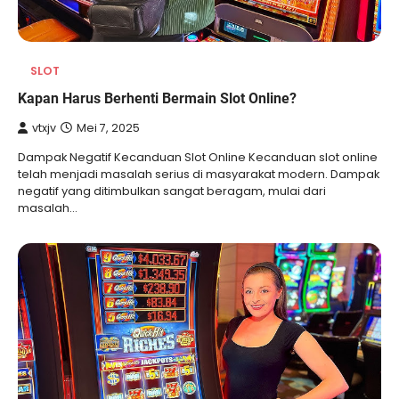
SLOT
Kapan Harus Berhenti Bermain Slot Online?
vtxjv
Mei 7, 2025
Dampak Negatif Kecanduan Slot Online Kecanduan slot online
telah menjadi masalah serius di masyarakat modern. Dampak
negatif yang ditimbulkan sangat beragam, mulai dari
masalah…