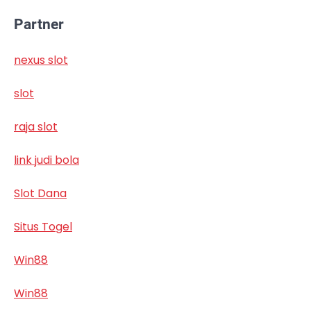
Partner
nexus slot
slot
raja slot
link judi bola
Slot Dana
Situs Togel
Win88
Win88