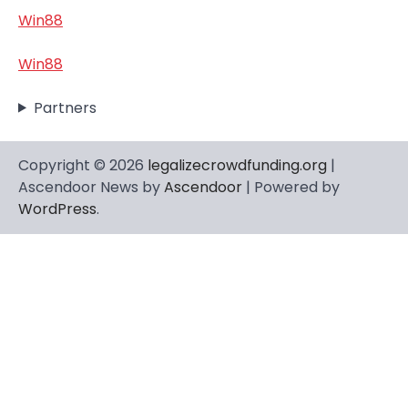
Win88
Win88
Partners
Copyright © 2026
legalizecrowdfunding.org
|
Ascendoor News by
Ascendoor
| Powered by
WordPress
.