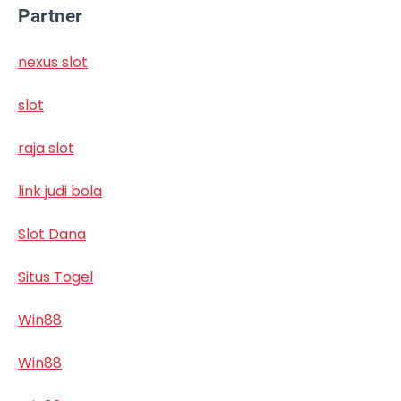
Partner
nexus slot
slot
raja slot
link judi bola
Slot Dana
Situs Togel
Win88
Win88