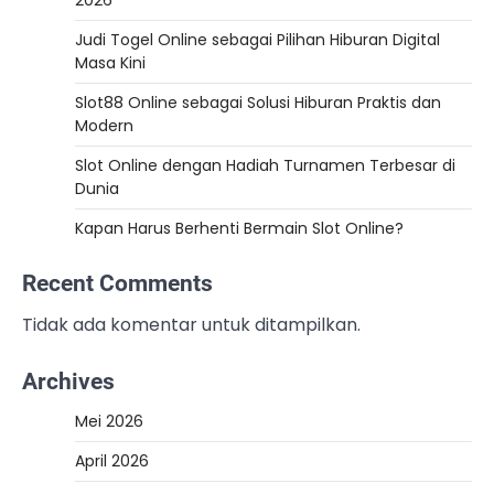
Judi Togel Online sebagai Pilihan Hiburan Digital
Masa Kini
Slot88 Online sebagai Solusi Hiburan Praktis dan
Modern
Slot Online dengan Hadiah Turnamen Terbesar di
Dunia
Kapan Harus Berhenti Bermain Slot Online?
Recent Comments
Tidak ada komentar untuk ditampilkan.
Archives
Mei 2026
April 2026