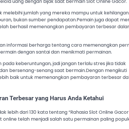
elola uang dengan bijak saat bermain Slot Online Gacor.
 melebihi jumlah yang mereka mampu untuk kehilangan.
iburan, bukan sumber pendapatan.Pemain juga dapat me
ng telah berhasil memenangkan pembayaran terbesar dal
kan informasi berharga tentang cara memenangkan per
u bermain dengan santai dan menikmati permainan.
ada keberuntungan, jadi jangan terlalu stres jika tidak
dan bersenang-senang saat bermain.Dengan mengikuti
g lebih baik untuk memenangkan pembayaran terbesar d
ran Terbesar yang Harus Anda Ketahui
idak lebih dari 130 kata tentang “Rahasia Slot Online Gac
online telah menjadi salah satu permainan paling popule