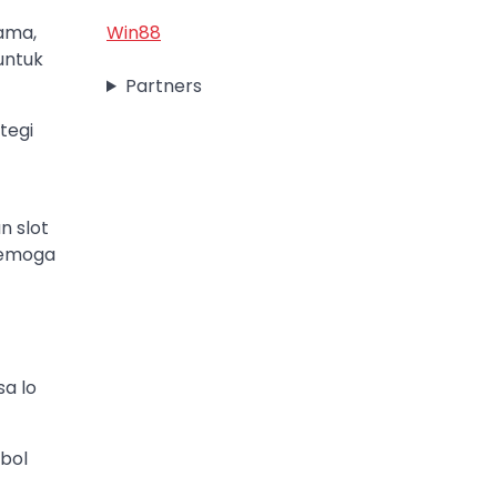
ama,
Win88
 untuk
Partners
tegi
n slot
semoga
sa lo
mbol