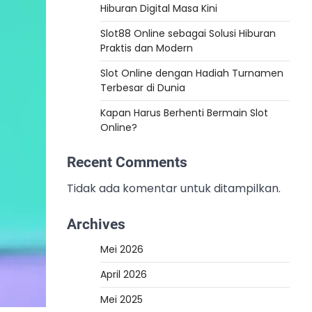
Hiburan Digital Masa Kini
Slot88 Online sebagai Solusi Hiburan
Praktis dan Modern
Slot Online dengan Hadiah Turnamen
Terbesar di Dunia
Kapan Harus Berhenti Bermain Slot
Online?
Recent Comments
Tidak ada komentar untuk ditampilkan.
Archives
Mei 2026
April 2026
Mei 2025