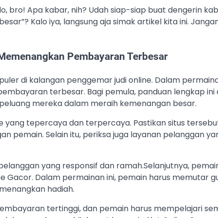
 bro! Apa kabar, nih? Udah siap-siap buat dengerin kab
r”? Kalo iya, langsung aja simak artikel kita ini. Janga
k Memenangkan Pembayaran Terbesar
uler di kalangan penggemar judi online. Dalam permainan
mbayaran terbesar. Bagi pemula, panduan lengkap ini
 peluang mereka dalam meraih kemenangan besar.
ne yang tepercaya dan terpercaya. Pastikan situs tersebu
ngan pemain. Selain itu, periksa juga layanan pelanggan ya
elanggan yang responsif dan ramah.Selanjutnya, pemain
ne Gacor. Dalam permainan ini, pemain harus memutar g
emenangkan hadiah.
embayaran tertinggi, dan pemain harus mempelajari se