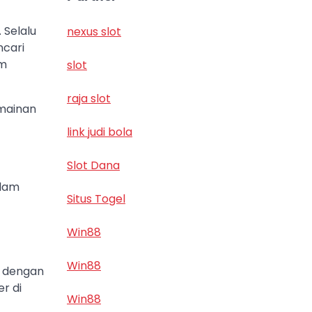
 Selalu
nexus slot
ncari
am
slot
raja slot
mainan
link judi bola
Slot Dana
alam
Situs Togel
Win88
Win88
or dengan
r di
Win88