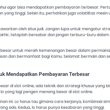
ahui agar bisa mendapatkan pembayaran terbesar. Pert
 yang tinggi. Selain itu, perhatikan juga volatilitas mesin
warkan oleh situs judi. Jangan lupa untuk mengatur stra
rakhir, tetaplah bersabar dan jangan terburu-buru dalam
ng besar untuk meraih kemenangan besar dalam permaina
asan dan bermanfaat bagi Kamu. Selamat bermain dan 
ntuk Mendapatkan Pembayaran Terbesar
sar di slot online, ada teknik dan strategi khusus yang bi
 lo yang lagi pengen menang besar di slot online.
 ini. Lo harus tau gimana cara kerjanya, kombinasi si
 yang ada. Kedua, lo harus punya kesabaran yang tinggi.