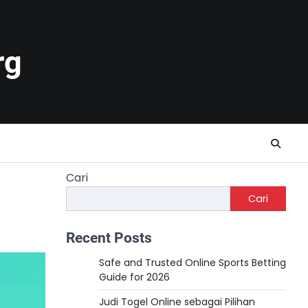
rg
Cari
Cari
Recent Posts
Safe and Trusted Online Sports Betting
Guide for 2026
Judi Togel Online sebagai Pilihan