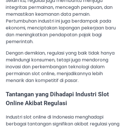
Selain itu, regulasi juga membantu menjaga
integritas permainan, mencegah penipuan, dan
memastikan keamanan data pemain.
Pertumbuhan industri ini juga berdampak pada
ekonomi, menciptakan lapangan pekerjaan baru
dan meningkatkan pendapatan pajak bagi
pemerintah.
Dengan demikian, regulasi yang baik tidak hanya
melindungi konsumen, tetapi juga mendorong
inovasi dan perkembangan teknologi dalam
permainan slot online, menjadikannya lebih
menarik dan kompetitif di pasar.
Tantangan yang Dihadapi Industri Slot
Online Akibat Regulasi
Industri slot online di Indonesia menghadapi
berbagai tantangan signifikan akibat regulasi yang