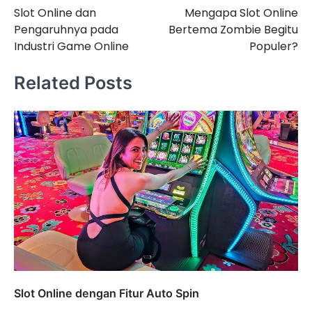
Slot Online dan
Mengapa Slot Online
pos
Pengaruhnya pada
Bertema Zombie Begitu
Industri Game Online
Populer?
Related Posts
Slot Online dengan Fitur Auto Spin