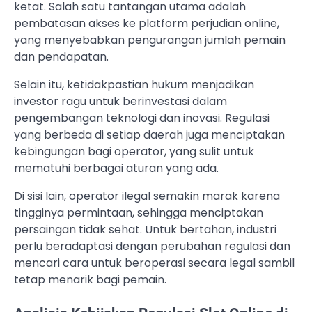
ketat. Salah satu tantangan utama adalah
pembatasan akses ke platform perjudian online,
yang menyebabkan pengurangan jumlah pemain
dan pendapatan.
Selain itu, ketidakpastian hukum menjadikan
investor ragu untuk berinvestasi dalam
pengembangan teknologi dan inovasi. Regulasi
yang berbeda di setiap daerah juga menciptakan
kebingungan bagi operator, yang sulit untuk
mematuhi berbagai aturan yang ada.
Di sisi lain, operator ilegal semakin marak karena
tingginya permintaan, sehingga menciptakan
persaingan tidak sehat. Untuk bertahan, industri
perlu beradaptasi dengan perubahan regulasi dan
mencari cara untuk beroperasi secara legal sambil
tetap menarik bagi pemain.