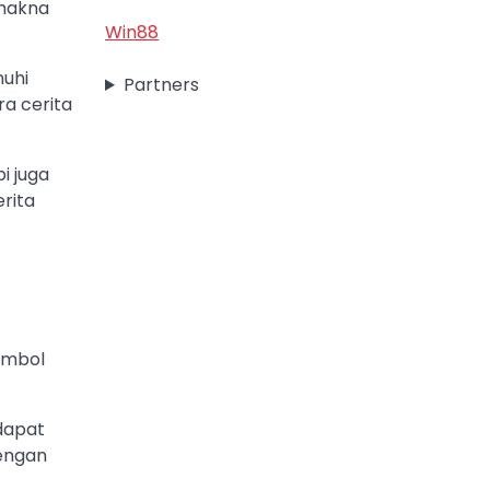
 makna
Win88
nuhi
Partners
a cerita
i juga
rita
imbol
dapat
dengan