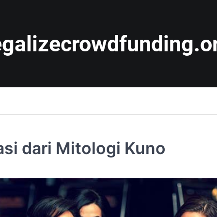
egalizecrowdfunding.o
si dari Mitologi Kuno