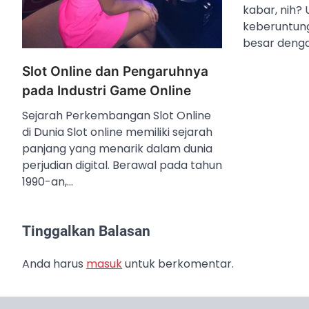
kabar, nih?
keberuntun
besar deng
Slot Online dan Pengaruhnya
pada Industri Game Online
Sejarah Perkembangan Slot Online
di Dunia Slot online memiliki sejarah
panjang yang menarik dalam dunia
perjudian digital. Berawal pada tahun
1990-an,…
Tinggalkan Balasan
Anda harus
masuk
untuk berkomentar.