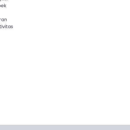
pek
ran
tivitas