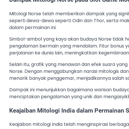
Mitologi Norse telah memberikan dampak yang sign
seperti dewa-dewa seperti Odin dan Thor, serta makhl
dalam permainan ini.
Simbol-simbol yang kaya akan budaya Norse tidak h
pengalaman bermain yang mendalam. Fitur bonus yang
perjalanan ke dunia lain, meningkatkan kegembiraa
Selain itu, grafik yang menawan dan efek suara ya
Norse. Dengan menggabungkan narasi mitologis dan
menarik banyak penggemar, menjadikannya salah sa
Dampak ini menunjukkan bagaimana warisan budaya d
menciptakan pengalaman yang unik dan mengasyik
Keajaiban Mitologi India dalam Permainan S
Keajaiban mitologi India telah menginspirasi berba