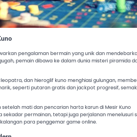
Kuno
nawarkan pengalaman bermain yang unik dan mendebarka
gah, pemain dibawa ke dalam dunia misteri piramida d
Cleopatra, dan hieroglif kuno menghiasi gulungan, membe
rik, seperti putaran gratis dan jackpot progresif, semak
an setelah mati dan pencarian harta karun di Mesir Kuno
sekadar permainan, tetapi juga perjalanan menelusuri 
di kalangan para penggemar game online.
dern