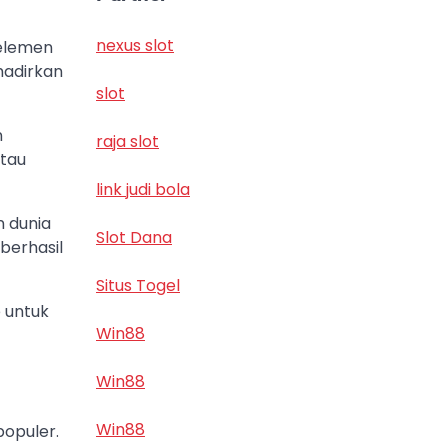
nexus slot
-elemen
hadirkan
slot
n
raja slot
atau
link judi bola
n dunia
Slot Dana
berhasil
Situs Togel
 untuk
Win88
Win88
Win88
populer.