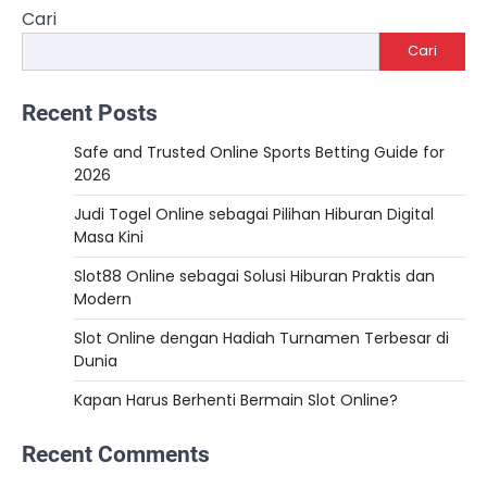
Cari
Cari
Recent Posts
Safe and Trusted Online Sports Betting Guide for
2026
Judi Togel Online sebagai Pilihan Hiburan Digital
Masa Kini
Slot88 Online sebagai Solusi Hiburan Praktis dan
Modern
Slot Online dengan Hadiah Turnamen Terbesar di
Dunia
Kapan Harus Berhenti Bermain Slot Online?
Recent Comments