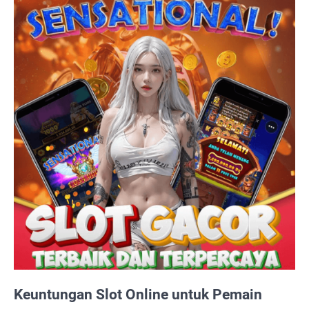
Keuntungan Slot Online untuk Pemain