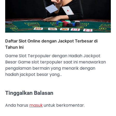
Daftar Slot Online dengan Jackpot Terbesar di
Tahun Ini
Game Slot Terpopuler dengan Hadiah Jackpot
Besar Game slot terpopuler saat ini menawarkan
pengalaman bermain yang menarik dengan
hadiah jackpot besar yang…
Tinggalkan Balasan
Anda harus
masuk
untuk berkomentar.