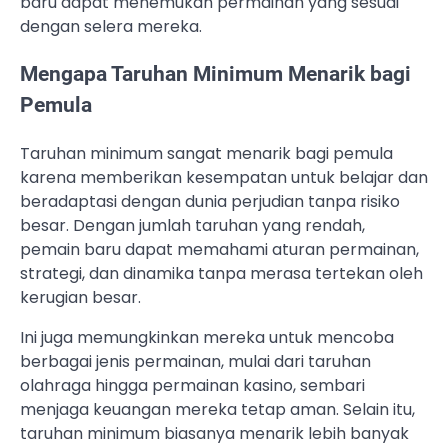
baru dapat menemukan permainan yang sesuai
dengan selera mereka.
Mengapa Taruhan Minimum Menarik bagi
Pemula
Taruhan minimum sangat menarik bagi pemula
karena memberikan kesempatan untuk belajar dan
beradaptasi dengan dunia perjudian tanpa risiko
besar. Dengan jumlah taruhan yang rendah,
pemain baru dapat memahami aturan permainan,
strategi, dan dinamika tanpa merasa tertekan oleh
kerugian besar.
Ini juga memungkinkan mereka untuk mencoba
berbagai jenis permainan, mulai dari taruhan
olahraga hingga permainan kasino, sembari
menjaga keuangan mereka tetap aman. Selain itu,
taruhan minimum biasanya menarik lebih banyak