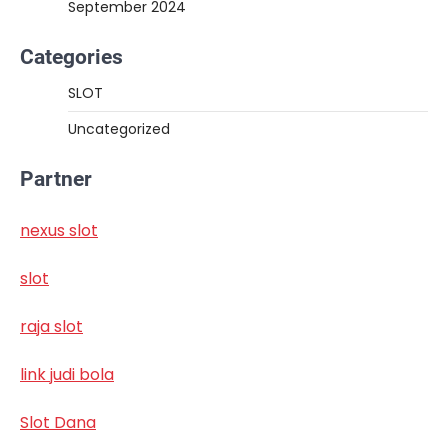
September 2024
Categories
SLOT
Uncategorized
Partner
nexus slot
slot
raja slot
link judi bola
Slot Dana