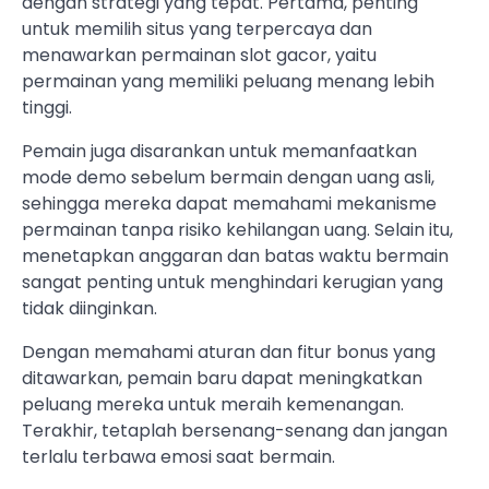
dengan strategi yang tepat. Pertama, penting
untuk memilih situs yang terpercaya dan
menawarkan permainan slot gacor, yaitu
permainan yang memiliki peluang menang lebih
tinggi.
Pemain juga disarankan untuk memanfaatkan
mode demo sebelum bermain dengan uang asli,
sehingga mereka dapat memahami mekanisme
permainan tanpa risiko kehilangan uang. Selain itu,
menetapkan anggaran dan batas waktu bermain
sangat penting untuk menghindari kerugian yang
tidak diinginkan.
Dengan memahami aturan dan fitur bonus yang
ditawarkan, pemain baru dapat meningkatkan
peluang mereka untuk meraih kemenangan.
Terakhir, tetaplah bersenang-senang dan jangan
terlalu terbawa emosi saat bermain.