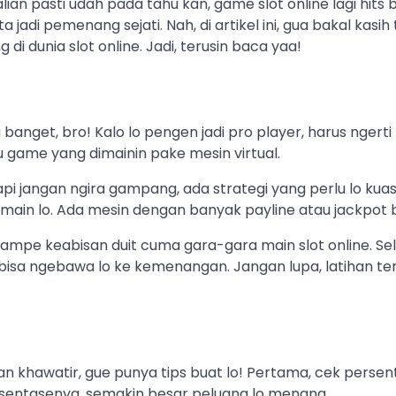
alian pasti udah pada tahu kan, game slot online lagi hits 
a jadi pemenang sejati. Nah, di artikel ini, gua bakal kasih
di dunia slot online. Jadi, terusin baca yaa!
nget, bro! Kalo lo pengen jadi pro player, harus ngerti
itu game yang dimainin pake mesin virtual.
Tapi jangan ngira gampang, ada strategi yang perlu lo kuas
 main lo. Ada mesin dengan banyak payline atau jackpot 
sampe keabisan duit cuma gara-gara main slot online. Sela
 bisa ngebawa lo ke kemenangan. Jangan lupa, latihan te
angan khawatir, gue punya tips buat lo! Pertama, cek perse
rsentasenya, semakin besar peluang lo menang.