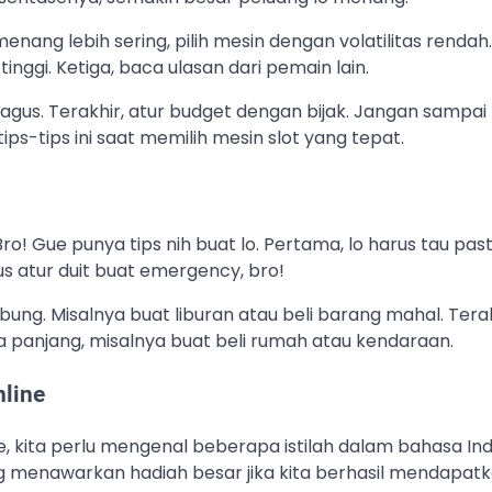
menang lebih sering, pilih mesin dengan volatilitas rendah.
inggi. Ketiga, baca ulasan dari pemain lain.
bagus. Terakhir, atur budget dengan bijak. Jangan sampai
ps-tips ini saat memilih mesin slot yang tepat.
Bro! Gue punya tips nih buat lo. Pertama, lo harus tau past
us atur duit buat emergency, bro!
ung. Misalnya buat liburan atau beli barang mahal. Terak
ka panjang, misalnya buat beli rumah atau kendaraan.
nline
e, kita perlu mengenal beberapa istilah dalam bahasa In
ng menawarkan hadiah besar jika kita berhasil mendapat