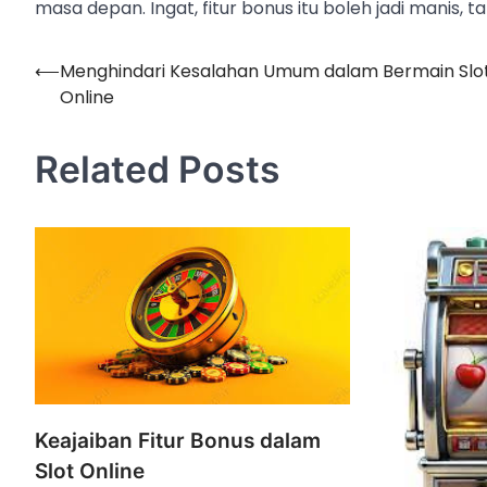
masa depan. Ingat, fitur bonus itu boleh jadi manis, tap
⟵
Menghindari Kesalahan Umum dalam Bermain Slo
Navigasi
Online
pos
Related Posts
Keajaiban Fitur Bonus dalam
Slot Online