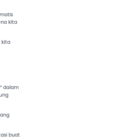
omatis
na kita
kita
k” dalam
sung
yang
tasi buat