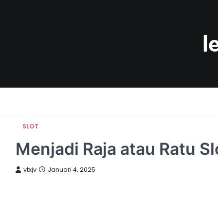
Skip
to
content
l
SLOT
Menjadi Raja atau Ratu S
vtxjv
Januari 4, 2025