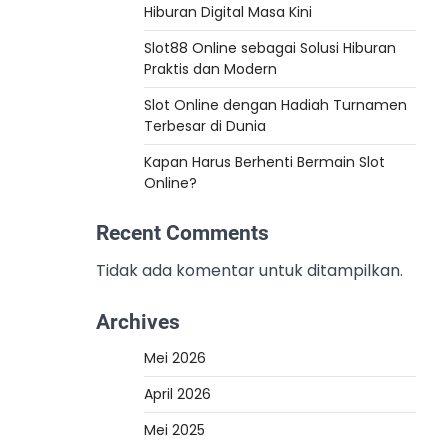
Hiburan Digital Masa Kini
Slot88 Online sebagai Solusi Hiburan
Praktis dan Modern
Slot Online dengan Hadiah Turnamen
Terbesar di Dunia
Kapan Harus Berhenti Bermain Slot
Online?
Recent Comments
Tidak ada komentar untuk ditampilkan.
Archives
Mei 2026
April 2026
Mei 2025