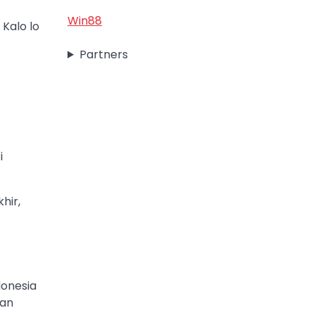
Win88
 Kalo lo
Partners
i
hir,
donesia
kan