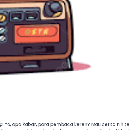
g. Yo, apa kabar, para pembaca keren? Mau cerita nih t