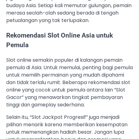
budaya Asia. Setiap kali memutar gulungan, pemain
merasa seolah-olah sedang berada di tengah
petualangan yang tak terlupakan.
Rekomendasi Slot Online Asia untuk
Pemula
Slot online semakin populer di kalangan pemain
pemula di Asia. Untuk memulai, penting bagi pemula
untuk memilih permainan yang mudah dipahami
dan tidak terlalu rumit. Beberapa rekomendasi slot
online yang cocok untuk pemula antara lain “Slot
Gacor” yang menawarkan tingkat pembayaran
tinggi dan gameplay sederhana.
Selain itu, “Slot Jackpot Progresif” juga menjadi
pilihan menarik karena memberikan kesempatan
untuk memenangkan hadiah besar. Jangan lupa