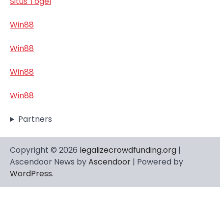
Situs Togel
Win88
Win88
Win88
Win88
Partners
Copyright © 2026
legalizecrowdfunding.org
|
Ascendoor News by
Ascendoor
| Powered by
WordPress
.