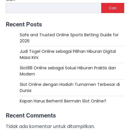
Cari
Recent Posts
Safe and Trusted Online Sports Betting Guide for
2026
Judi Togel Online sebagai Pilihan Hiburan Digital
Masa Kini
Slot88 Online sebagai Solusi Hiburan Praktis dan
Modern
Slot Online dengan Hadiah Turnamen Terbesar di
Dunia
Kapan Harus Berhenti Bermain Slot Online?
Recent Comments
Tidak ada komentar untuk ditampilkan.