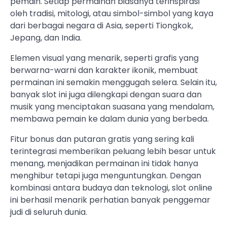
pemain. Setiap permainan biasanya terinspirasi
oleh tradisi, mitologi, atau simbol-simbol yang kaya
dari berbagai negara di Asia, seperti Tiongkok,
Jepang, dan India.
Elemen visual yang menarik, seperti grafis yang
berwarna-warni dan karakter ikonik, membuat
permainan ini semakin menggugah selera. Selain itu,
banyak slot ini juga dilengkapi dengan suara dan
musik yang menciptakan suasana yang mendalam,
membawa pemain ke dalam dunia yang berbeda.
Fitur bonus dan putaran gratis yang sering kali
terintegrasi memberikan peluang lebih besar untuk
menang, menjadikan permainan ini tidak hanya
menghibur tetapi juga menguntungkan. Dengan
kombinasi antara budaya dan teknologi, slot online
ini berhasil menarik perhatian banyak penggemar
judi di seluruh dunia.