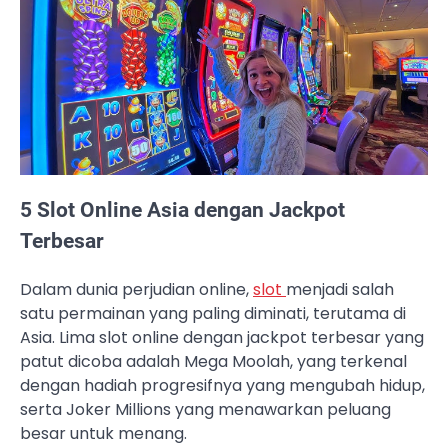
5 Slot Online Asia dengan Jackpot
Terbesar
Dalam dunia perjudian online,
slot
menjadi salah
satu permainan yang paling diminati, terutama di
Asia. Lima slot online dengan jackpot terbesar yang
patut dicoba adalah Mega Moolah, yang terkenal
dengan hadiah progresifnya yang mengubah hidup,
serta Joker Millions yang menawarkan peluang
besar untuk menang.