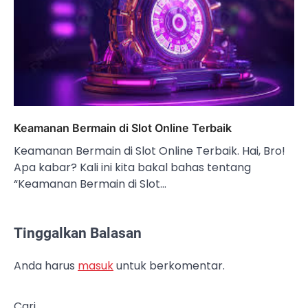
Keamanan Bermain di Slot Online Terbaik
Keamanan Bermain di Slot Online Terbaik. Hai, Bro!
Apa kabar? Kali ini kita bakal bahas tentang
“Keamanan Bermain di Slot…
Tinggalkan Balasan
Anda harus
masuk
untuk berkomentar.
Cari