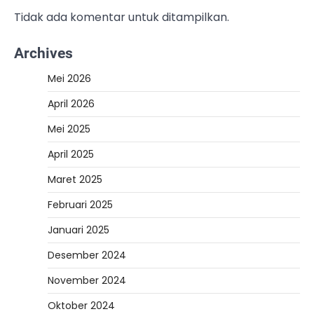
Tidak ada komentar untuk ditampilkan.
Archives
Mei 2026
April 2026
Mei 2025
April 2025
Maret 2025
Februari 2025
Januari 2025
Desember 2024
November 2024
Oktober 2024