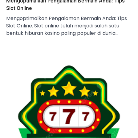
Mengoptimalkan Pengalaman Bermain Anda: Tips
Slot Online
Mengoptimalkan Pengalaman Bermain Anda: Tips
Slot Online. Slot online telah menjadi salah satu
bentuk hiburan kasino paling populer di dunia…