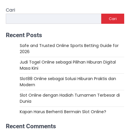
Cari
Cari
Recent Posts
Safe and Trusted Online Sports Betting Guide for
2026
Judi Togel Online sebagai Pilihan Hiburan Digital
Masa Kini
Slot88 Online sebagai Solusi Hiburan Praktis dan
Modern
Slot Online dengan Hadiah Turnamen Terbesar di
Dunia
Kapan Harus Berhenti Bermain Slot Online?
Recent Comments