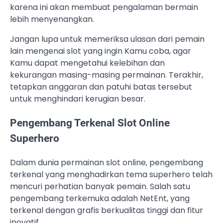
karena ini akan membuat pengalaman bermain
lebih menyenangkan.
Jangan lupa untuk memeriksa ulasan dari pemain
lain mengenai slot yang ingin Kamu coba, agar
Kamu dapat mengetahui kelebihan dan
kekurangan masing-masing permainan. Terakhir,
tetapkan anggaran dan patuhi batas tersebut
untuk menghindari kerugian besar.
Pengembang Terkenal Slot Online
Superhero
Dalam dunia permainan slot online, pengembang
terkenal yang menghadirkan tema superhero telah
mencuri perhatian banyak pemain. Salah satu
pengembang terkemuka adalah NetEnt, yang
terkenal dengan grafis berkualitas tinggi dan fitur
inovatif.