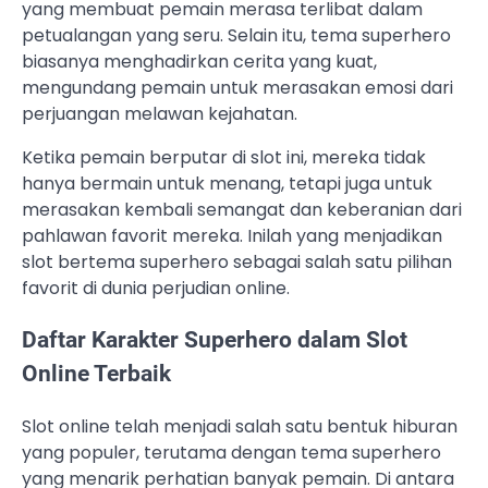
yang membuat pemain merasa terlibat dalam
petualangan yang seru. Selain itu, tema superhero
biasanya menghadirkan cerita yang kuat,
mengundang pemain untuk merasakan emosi dari
perjuangan melawan kejahatan.
Ketika pemain berputar di slot ini, mereka tidak
hanya bermain untuk menang, tetapi juga untuk
merasakan kembali semangat dan keberanian dari
pahlawan favorit mereka. Inilah yang menjadikan
slot bertema superhero sebagai salah satu pilihan
favorit di dunia perjudian online.
Daftar Karakter Superhero dalam Slot
Online Terbaik
Slot online telah menjadi salah satu bentuk hiburan
yang populer, terutama dengan tema superhero
yang menarik perhatian banyak pemain. Di antara