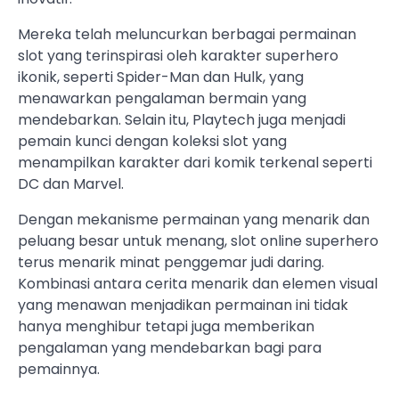
Mereka telah meluncurkan berbagai permainan
slot yang terinspirasi oleh karakter superhero
ikonik, seperti Spider-Man dan Hulk, yang
menawarkan pengalaman bermain yang
mendebarkan. Selain itu, Playtech juga menjadi
pemain kunci dengan koleksi slot yang
menampilkan karakter dari komik terkenal seperti
DC dan Marvel.
Dengan mekanisme permainan yang menarik dan
peluang besar untuk menang, slot online superhero
terus menarik minat penggemar judi daring.
Kombinasi antara cerita menarik dan elemen visual
yang menawan menjadikan permainan ini tidak
hanya menghibur tetapi juga memberikan
pengalaman yang mendebarkan bagi para
pemainnya.