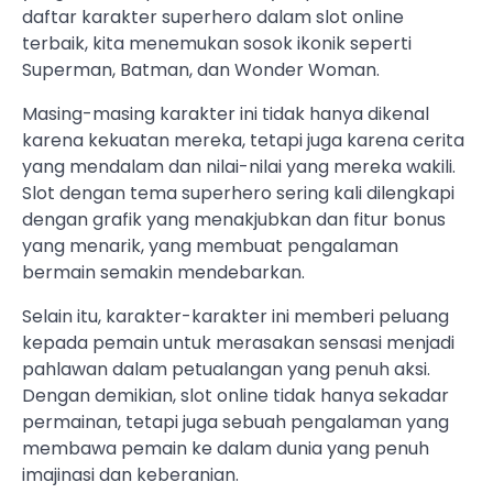
daftar karakter superhero dalam slot online
terbaik, kita menemukan sosok ikonik seperti
Superman, Batman, dan Wonder Woman.
Masing-masing karakter ini tidak hanya dikenal
karena kekuatan mereka, tetapi juga karena cerita
yang mendalam dan nilai-nilai yang mereka wakili.
Slot dengan tema superhero sering kali dilengkapi
dengan grafik yang menakjubkan dan fitur bonus
yang menarik, yang membuat pengalaman
bermain semakin mendebarkan.
Selain itu, karakter-karakter ini memberi peluang
kepada pemain untuk merasakan sensasi menjadi
pahlawan dalam petualangan yang penuh aksi.
Dengan demikian, slot online tidak hanya sekadar
permainan, tetapi juga sebuah pengalaman yang
membawa pemain ke dalam dunia yang penuh
imajinasi dan keberanian.