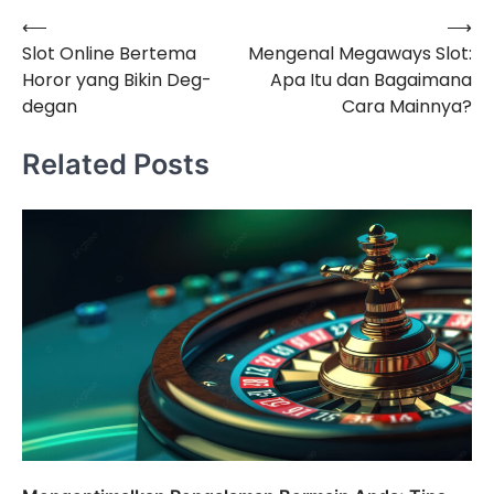
⟵
⟶
Navigasi
Slot Online Bertema
Mengenal Megaways Slot:
pos
Horor yang Bikin Deg-
Apa Itu dan Bagaimana
degan
Cara Mainnya?
Related Posts