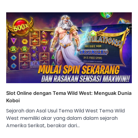
Slot Online dengan Tema Wild West: Menguak Dunia
Koboi
Sejarah dan Asal Usul Tema Wild West Tema Wild
West memiliki akar yang dalam dalam sejarah
Amerika Serikat, berakar dari…