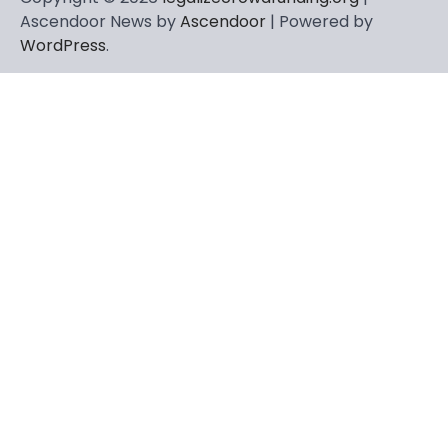
Ascendoor News by
Ascendoor
| Powered by
WordPress
.