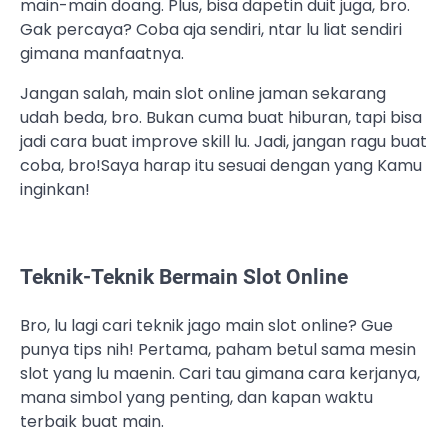
main-main doang. Plus, bisa dapetin duit juga, bro.
Gak percaya? Coba aja sendiri, ntar lu liat sendiri
gimana manfaatnya.
Jangan salah, main slot online jaman sekarang
udah beda, bro. Bukan cuma buat hiburan, tapi bisa
jadi cara buat improve skill lu. Jadi, jangan ragu buat
coba, bro!Saya harap itu sesuai dengan yang Kamu
inginkan!
Teknik-Teknik Bermain Slot Online
Bro, lu lagi cari teknik jago main slot online? Gue
punya tips nih! Pertama, paham betul sama mesin
slot yang lu maenin. Cari tau gimana cara kerjanya,
mana simbol yang penting, dan kapan waktu
terbaik buat main.