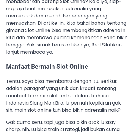
mendebarkan bareng Slot Online? Kalo iya, siap-
siap aja buat merasakan adrenalin yang
memuncak dan meraih kemenangan yang
memuaskan. Di artikel ini, kita bakal bahas tentang
gimana Slot Online bisa membangkitkan adrenalin
kita dan membawa pulang kemenangan yang bikin
bangga. Yuk, simak terus artikelnya, Bro! Silahkan
lanjut membaca ya.
Manfaat Bermain Slot Online
Tentu, saya bisa membantu dengan itu. Berikut
adalah paragraf yang unik dan kreatif tentang
manfaat bermain slot online dalam bahasa
Indonesia Slang Man:Bro, lu pernah kepikiran gak
sih, main slot online tuh bisa bikin adrenalin naik?
Gak cuma seru, tapi juga bisa bikin otak lu stay
sharp, nih. Lu bisa train strategi, jadi bukan cuma