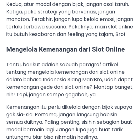
Kedua, atur modal dengan bijak, jangan asal taruh.
Ketiga, pake strategi yang bervariasi, jangan
monoton. Terakhir, jangan lupa kelola emosi, jangan
terlalu terbawa suasana. Pokoknya, main slot online
itu butuh kesabaran dan feeling yang tajam, Bro!
Mengelola Kemenangan dari Slot Online
Tentu, berikut adalah sebuah paragraf artikel
tentang mengelola kemenangan dari slot online
dalam bahasa Indonesia Slang Man:Bro, udah dapet
kemenangan gede dari slot online? Mantap banget,
nih! Tapi, jangan sampe gegabah, ya.
Kemenangan itu perlu dikelola dengan bijak supaya
gak sia-sia. Pertama, jangan langsung habisin
semua duitnya. Paling penting, sisihin sebagian buat
modal bermain lagi. Jangan lupa juga buat tarik
untungmu biar bisa nikmatin hasilnya.