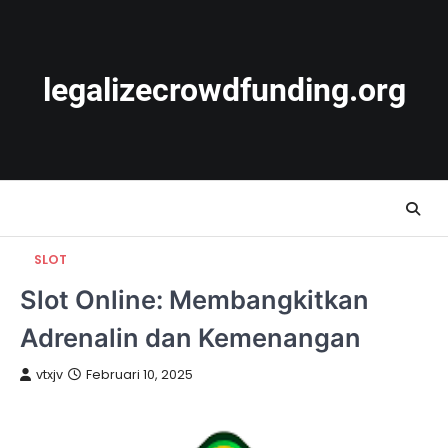
Skip
to
content
legalizecrowdfunding.org
SLOT
Slot Online: Membangkitkan
Adrenalin dan Kemenangan
vtxjv
Februari 10, 2025