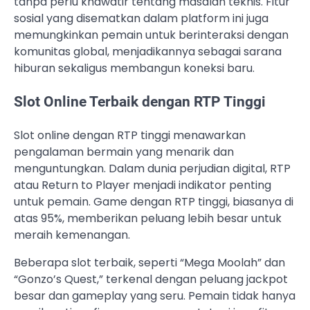
tanpa perlu khawatir tentang masalah teknis. Fitur
sosial yang disematkan dalam platform ini juga
memungkinkan pemain untuk berinteraksi dengan
komunitas global, menjadikannya sebagai sarana
hiburan sekaligus membangun koneksi baru.
Slot Online Terbaik dengan RTP Tinggi
Slot online dengan RTP tinggi menawarkan
pengalaman bermain yang menarik dan
menguntungkan. Dalam dunia perjudian digital, RTP
atau Return to Player menjadi indikator penting
untuk pemain. Game dengan RTP tinggi, biasanya di
atas 95%, memberikan peluang lebih besar untuk
meraih kemenangan.
Beberapa slot terbaik, seperti “Mega Moolah” dan
“Gonzo’s Quest,” terkenal dengan peluang jackpot
besar dan gameplay yang seru. Pemain tidak hanya