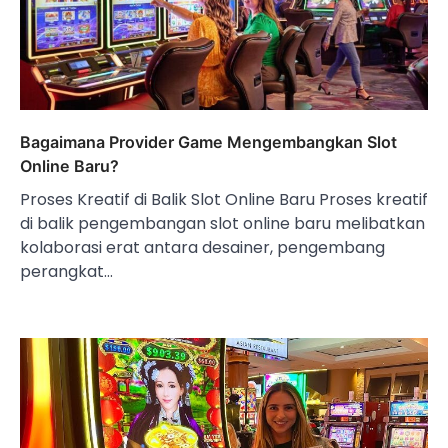
Bagaimana Provider Game Mengembangkan Slot
Online Baru?
Proses Kreatif di Balik Slot Online Baru Proses kreatif
di balik pengembangan slot online baru melibatkan
kolaborasi erat antara desainer, pengembang
perangkat…