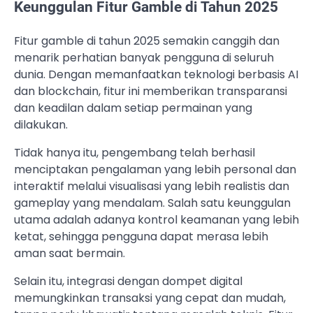
Keunggulan Fitur Gamble di Tahun 2025
Fitur gamble di tahun 2025 semakin canggih dan
menarik perhatian banyak pengguna di seluruh
dunia. Dengan memanfaatkan teknologi berbasis AI
dan blockchain, fitur ini memberikan transparansi
dan keadilan dalam setiap permainan yang
dilakukan.
Tidak hanya itu, pengembang telah berhasil
menciptakan pengalaman yang lebih personal dan
interaktif melalui visualisasi yang lebih realistis dan
gameplay yang mendalam. Salah satu keunggulan
utama adalah adanya kontrol keamanan yang lebih
ketat, sehingga pengguna dapat merasa lebih
aman saat bermain.
Selain itu, integrasi dengan dompet digital
memungkinkan transaksi yang cepat dan mudah,