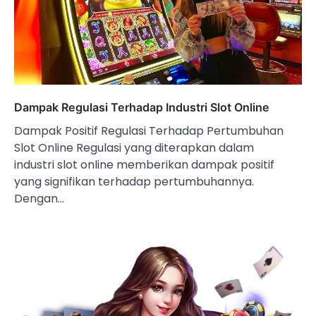
Dampak Regulasi Terhadap Industri Slot Online
Dampak Positif Regulasi Terhadap Pertumbuhan
Slot Online Regulasi yang diterapkan dalam
industri slot online memberikan dampak positif
yang signifikan terhadap pertumbuhannya.
Dengan…