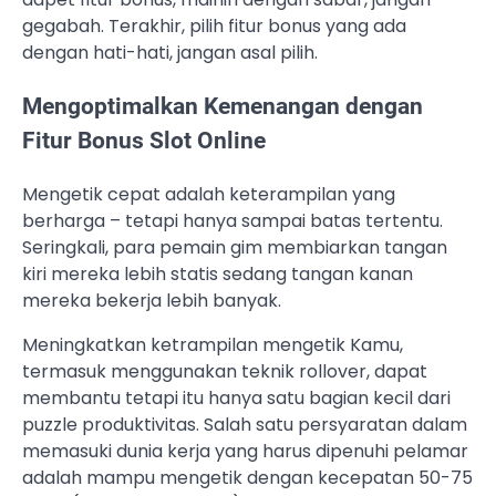
gegabah. Terakhir, pilih fitur bonus yang ada
dengan hati-hati, jangan asal pilih.
Mengoptimalkan Kemenangan dengan
Fitur Bonus Slot Online
Mengetik cepat adalah keterampilan yang
berharga – tetapi hanya sampai batas tertentu.
Seringkali, para pemain gim membiarkan tangan
kiri mereka lebih statis sedang tangan kanan
mereka bekerja lebih banyak.
Meningkatkan ketrampilan mengetik Kamu,
termasuk menggunakan teknik rollover, dapat
membantu tetapi itu hanya satu bagian kecil dari
puzzle produktivitas. Salah satu persyaratan dalam
memasuki dunia kerja yang harus dipenuhi pelamar
adalah mampu mengetik dengan kecepatan 50-75