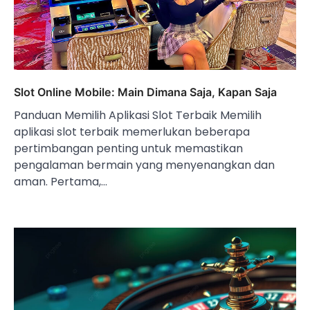
Slot Online Mobile: Main Dimana Saja, Kapan Saja
Panduan Memilih Aplikasi Slot Terbaik Memilih
aplikasi slot terbaik memerlukan beberapa
pertimbangan penting untuk memastikan
pengalaman bermain yang menyenangkan dan
aman. Pertama,…