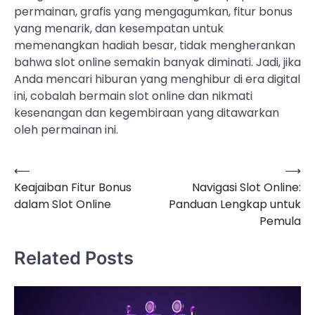
permainan, grafis yang mengagumkan, fitur bonus
yang menarik, dan kesempatan untuk
memenangkan hadiah besar, tidak mengherankan
bahwa slot online semakin banyak diminati. Jadi, jika
Anda mencari hiburan yang menghibur di era digital
ini, cobalah bermain slot online dan nikmati
kesenangan dan kegembiraan yang ditawarkan
oleh permainan ini.
⟵
⟶
Navigasi
Keajaiban Fitur Bonus
Navigasi Slot Online:
pos
dalam Slot Online
Panduan Lengkap untuk
Pemula
Related Posts