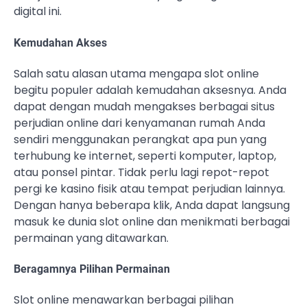
digital ini.
Kemudahan Akses
Salah satu alasan utama mengapa slot online
begitu populer adalah kemudahan aksesnya. Anda
dapat dengan mudah mengakses berbagai situs
perjudian online dari kenyamanan rumah Anda
sendiri menggunakan perangkat apa pun yang
terhubung ke internet, seperti komputer, laptop,
atau ponsel pintar. Tidak perlu lagi repot-repot
pergi ke kasino fisik atau tempat perjudian lainnya.
Dengan hanya beberapa klik, Anda dapat langsung
masuk ke dunia slot online dan menikmati berbagai
permainan yang ditawarkan.
Beragamnya Pilihan Permainan
Slot online menawarkan berbagai pilihan