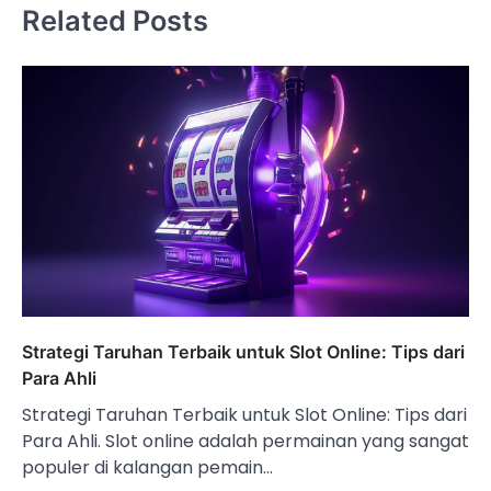
Related Posts
Strategi Taruhan Terbaik untuk Slot Online: Tips dari
Para Ahli
Strategi Taruhan Terbaik untuk Slot Online: Tips dari
Para Ahli. Slot online adalah permainan yang sangat
populer di kalangan pemain…