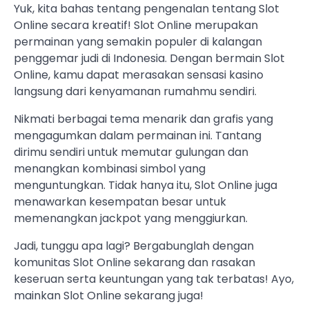
Yuk, kita bahas tentang pengenalan tentang Slot
Online secara kreatif! Slot Online merupakan
permainan yang semakin populer di kalangan
penggemar judi di Indonesia. Dengan bermain Slot
Online, kamu dapat merasakan sensasi kasino
langsung dari kenyamanan rumahmu sendiri.
Nikmati berbagai tema menarik dan grafis yang
mengagumkan dalam permainan ini. Tantang
dirimu sendiri untuk memutar gulungan dan
menangkan kombinasi simbol yang
menguntungkan. Tidak hanya itu, Slot Online juga
menawarkan kesempatan besar untuk
memenangkan jackpot yang menggiurkan.
Jadi, tunggu apa lagi? Bergabunglah dengan
komunitas Slot Online sekarang dan rasakan
keseruan serta keuntungan yang tak terbatas! Ayo,
mainkan Slot Online sekarang juga!