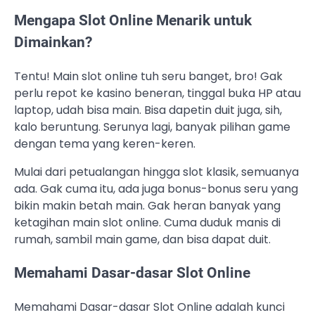
Mengapa Slot Online Menarik untuk
Dimainkan?
Tentu! Main slot online tuh seru banget, bro! Gak
perlu repot ke kasino beneran, tinggal buka HP atau
laptop, udah bisa main. Bisa dapetin duit juga, sih,
kalo beruntung. Serunya lagi, banyak pilihan game
dengan tema yang keren-keren.
Mulai dari petualangan hingga slot klasik, semuanya
ada. Gak cuma itu, ada juga bonus-bonus seru yang
bikin makin betah main. Gak heran banyak yang
ketagihan main slot online. Cuma duduk manis di
rumah, sambil main game, dan bisa dapat duit.
Memahami Dasar-dasar Slot Online
Memahami Dasar-dasar Slot Online adalah kunci